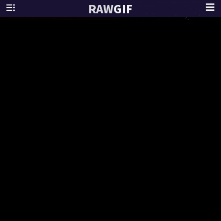
RAW
GIF