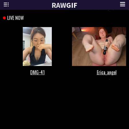
RAW
GIF