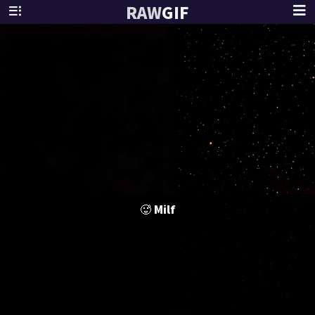
RAW
GIF
🥵 Milf